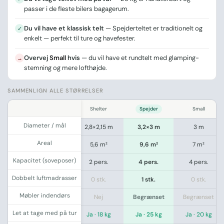
passer i de fleste bilers bagagerum.
Du vil have et klassisk telt
— Spejderteltet er traditionelt og
✓
enkelt — perfekt til ture og havefester.
Overvej
Small
hvis
— du vil have et rundtelt med glamping-
→
stemning og mere lofthøjde.
SAMMENLIGN ALLE STØRRELSER
.
Shelter
Spejder
Small
Diameter / mål
2,8×2,15 m
3,2×3 m
3 m
Areal
5,6 m²
9,6 m²
7 m²
Kapacitet (soveposer)
2 pers.
4 pers.
4 pers.
Dobbelt luftmadrasser
0 stk.
1 stk.
0 stk.
Møbler indendørs
Nej
Begrænset
Begrænset
Let at tage med på tur
Ja · 18 kg
Ja · 25 kg
Ja · 20 kg