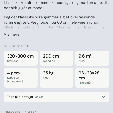
klassiske A-telt – romantisk, nostalgisk og med en æstetik,
der aldrig går af mode.
Bag det klassiske ydre gemmer sig et overraskende
rummeligt telt. Væghøjden på 60 cm hele vejen rundt
eliminerer spildplads, og den firkantede grundplan giver dig
mulighed for at udnytte hele gulvarealet. Der er dør i begge
Vis mere
ender for god ventilation, fire vinduer, to
opbevaringslommer og kroge til lanterner – alt hvad du har
DE VIGTIGSTE TAL
brug for til en god nat under åben himmel.
320×300 cm
200 cm
9,6 m²
Hvorfor du vil elske det:
Størrelse
Tophøjde
Areal
Sover op til 5 personer – nemt plads til to store
4 pers.
25 kg
96×28×28
luftmadrasser
cm
Kapacitet
Vægt
60 cm væghøjde hele vejen rundt – ingen
(soveposer)
Pakkemål
spildplads
Dør i begge ender – perfekt ventilation på varme
Tekniske detaljer
· vis alle
sommerdage
4 vinduer, 2 opbevaringslommer og kroge til
INKLUDERET I KASSEN