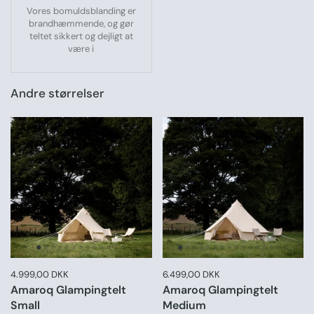
Vores bomuldsblanding er
brandhæmmende, og gør
teltet sikkert og dejligt at
være i
Andre størrelser
Pris:
4.999,00 DKK
Normal pris:
Pris:
6.499,00 DKK
Normal pris:
Amaroq Glampingtelt
Amaroq Glampingtelt
Small
Medium