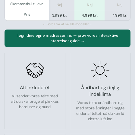
Skorstenshul til ovn
Nej
Nej
Nej
Pris
3.999 kr.
4.999 kr.
4.999 kr.
← Scroll for at se alle modeller →
Tegn dine egne madrasser ind — prøv vores interaktive
størrelsesguide →
Alt inkluderet
Åndbart og dejlig
indeklima
Vi sender vores telte med
alt du skal bruge af pløkker,
Vores telte er åndbare og
barduner og bund
med store åbninger i begge
ender af teltet, så du kan få
ekstra luft ind