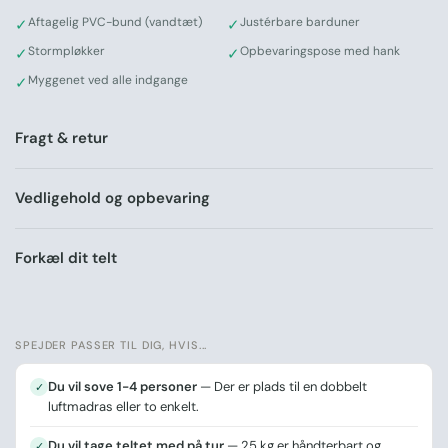
lanterne
Aftagelig PVC-bund (vandtæt)
Justérbare barduner
✓
✓
Fås i Sand og Grøn
Stormpløkker
Opbevaringspose med hank
✓
✓
Klar til lidt nostalgi under åben himmel?
Myggenet ved alle indgange
✓
Spejderteltet er en favorit til familien, festivalen og
vennegruppen. Vælg din farve og bestil i dag.
Fragt & retur
Tegn dine egne madrasser og inventar ind i teltet – prøv
vores interaktive størrelsesguide
Vedligehold og opbevaring
Forkæl dit telt
SPEJDER PASSER TIL DIG, HVIS...
Du vil sove 1-4 personer
— Der er plads til en dobbelt
✓
luftmadras eller to enkelt.
Du vil tage teltet med på tur
— 25 kg er håndterbart og
✓