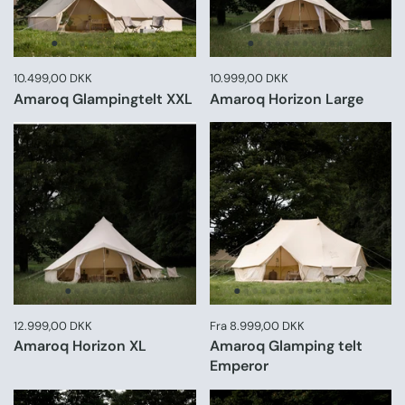
Pris:
10.499,00 DKK
Normal pris:
Pris:
10.999,00 DKK
Normal pris:
Amaroq Glampingtelt XXL
Amaroq Horizon Large
Pris:
12.999,00 DKK
Normal pris:
Pris:
Fra 8.999,00 DKK
Amaroq Horizon XL
Amaroq Glamping telt
Emperor