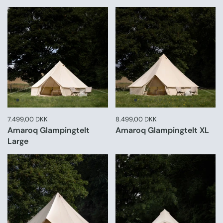
Pris:
7.499,00 DKK
Normal pris:
Pris:
8.499,00 DKK
Normal pris:
Amaroq Glampingtelt
Amaroq Glampingtelt XL
Large