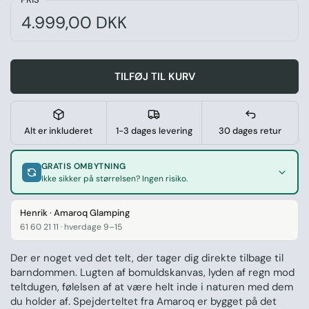
Normal pris:
Pris:
4.999,00 DKK
TILFØJ TIL KURV
Alt er inkluderet
1-3 dages levering
30 dages retur
GRATIS OMBYTNING
Ikke sikker på størrelsen? Ingen risiko.
Henrik · Amaroq Glamping
61 60 21 11 · hverdage 9–15
Der er noget ved det telt, der tager dig direkte tilbage til
barndommen. Lugten af bomuldskanvas, lyden af regn mod
teltdugen, følelsen af at være helt inde i naturen med dem
du holder af. Spejderteltet fra Amaroq er bygget på det