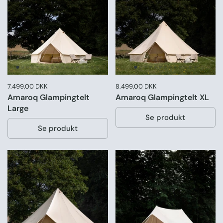
Pris:
7.499,00 DKK
Normal pris:
Pris:
8.499,00 DKK
Normal pris:
Amaroq Glampingtelt
Amaroq Glampingtelt XL
Large
Se produkt
Se produkt