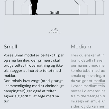
Small
Medium
Vores
Small
model er perfekt til par
Hvis du ønsker at indr
og små familier, der primært skal
bomuldstelt i haven 
bruge teltet til overnatning og ikke
permanent med møble
planlægger at indrette teltet med
komfortabel madras o
møbler.
smule opbevaring, anbe
Den relativ lave vægt (stadig tungt
du vælger et
medium
.
i sammenligning med et almindeligt
I vores medium telte, d
campingtelt) gør også at teltet
meter i diameter, har
egner sig godt til at tage med på
fra midterstangen til 
tur.
Indregn en smule luft
sider, og du kan nemt f