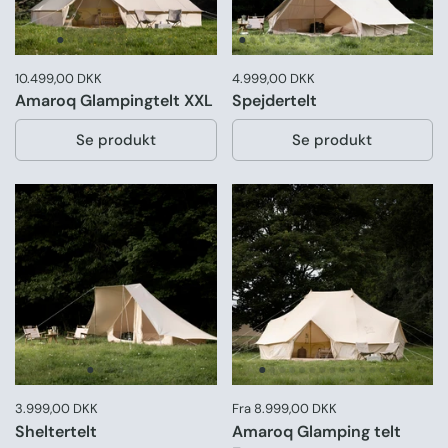
Pris:
10.499,00 DKK
Normal pris:
Pris:
4.999,00 DKK
Normal pris:
Amaroq Glampingtelt XXL
Spejdertelt
Se produkt
Se produkt
Pris:
3.999,00 DKK
Normal pris:
Pris:
Fra 8.999,00 DKK
Sheltertelt
Amaroq Glamping telt