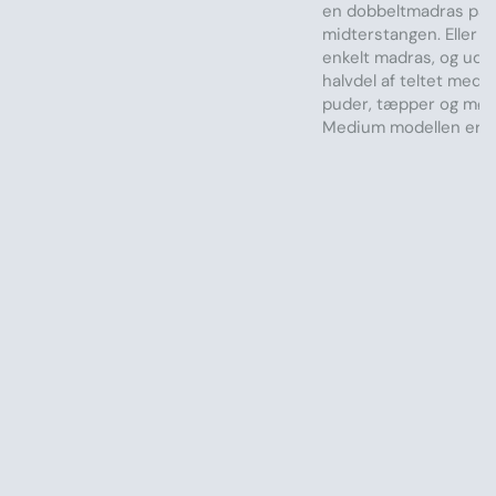
en dobbeltmadras på h
midterstangen. Eller 
enkelt madras, og udf
halvdel af teltet med 
puder, tæpper og møbl
Medium modellen er d
størrelse til dig der ø
et hverdags frirum dir
baghave.