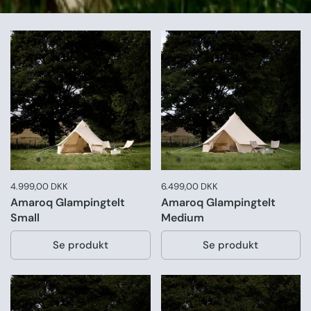
Pris:
4.999,00 DKK
Normal pris:
Pris:
6.499,00 DKK
Normal pris:
Amaroq Glampingtelt
Amaroq Glampingtelt
Small
Medium
Se produkt
Se produkt