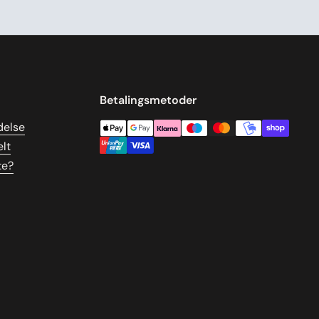
Betalingsmetoder
delse
lt
te?