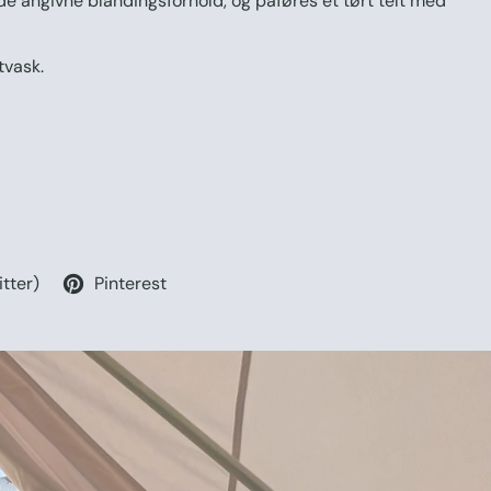
de angivne blandingsforhold, og påføres et tørt telt med
tvask.
itter)
Pinterest