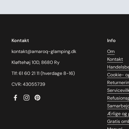
Kontakt
Info
kontakt@amaroq-glamping.dk
Om
Kontakt
Kløftehøj 10D, 8680 Ry
Handelsbe
Tlf: 61 60 21 11 (hverdage 8-16)
Cookie- og
Returneri
CVR: 43055739
Servicevil
Refusionsp
Facebook
Instagram
Pinterest
Samarbej
Ærlige og 
Gratis om