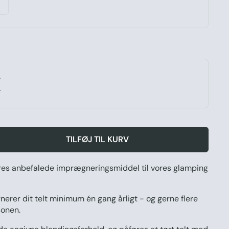
K
TILFØJ TIL KURV
res anbefalede imprægneringsmiddel til vores glamping
erer dit telt minimum én gang årligt - og gerne flere
sonen.