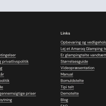
Links
Opbevaring og vedligehol
Lej et Amaroq Glamping te
tingelser
Er glampingtelte vandtæt
 privatlivspolitik
Størrelsesguide
ng
Videopræsentation
kår
Manual
olitik
Bomuldstelte
de
Tipi telt
gennemsigtige priser
Demotelte
bytning
Blog