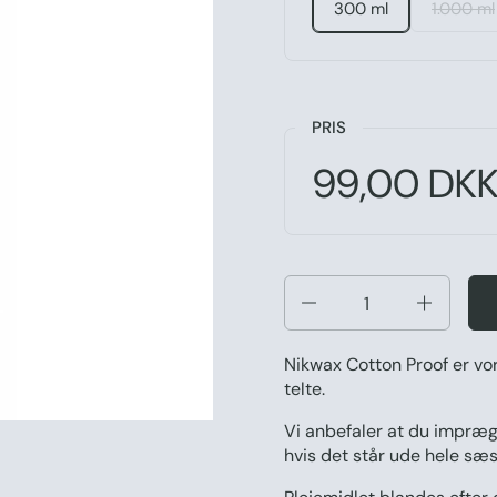
300 ml
1.000 ml
PRIS
Normal pris:
Pris:
99,00 DK
Antal
Nikwax Cotton Proof er vo
telte.
Vi anbefaler at du imprægn
hvis det står ude hele sæ