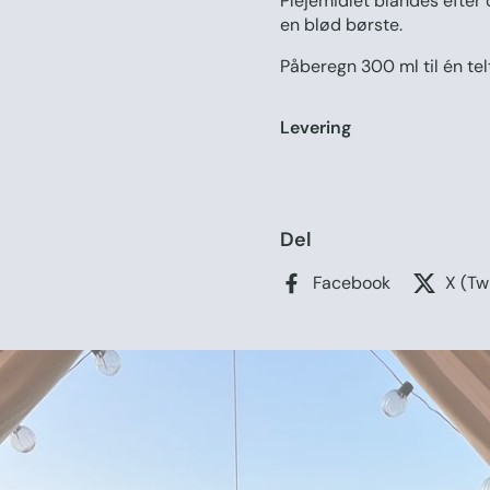
Plejemidlet blandes efter 
en blød børste.
Påberegn 300 ml til én tel
Levering
Del
Facebook
X (Tw