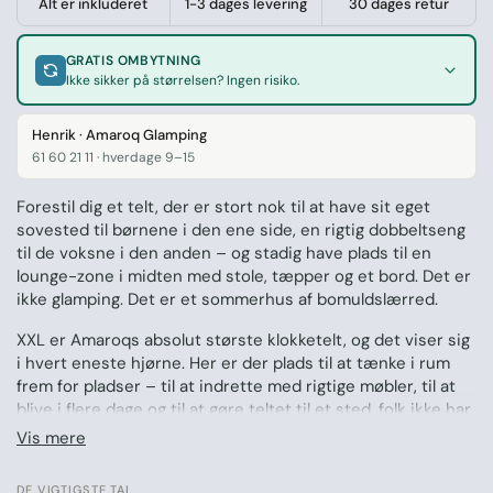
Alt er inkluderet
1-3 dages levering
30 dages retur
GRATIS OMBYTNING
Ikke sikker på størrelsen? Ingen risiko.
Henrik · Amaroq Glamping
61 60 21 11 · hverdage 9–15
Forestil dig et telt, der er stort nok til at have sit eget
sovested til børnene i den ene side, en rigtig dobbeltseng
til de voksne i den anden – og stadig have plads til en
lounge-zone i midten med stole, tæpper og et bord. Det er
ikke glamping. Det er et sommerhus af bomuldslærred.
XXL er Amaroqs absolut største klokketelt, og det viser sig
i hvert eneste hjørne. Her er der plads til at tænke i rum
frem for pladser – til at indrette med rigtige møbler, til at
blive i flere dage og til at gøre teltet til et sted, folk ikke har
lyst til at forlade. Fremstillet i den kendte åndbare
Vis mere
bomuldsblanding og med brændeovnsåbning til de kolde
aftener.
DE VIGTIGSTE TAL