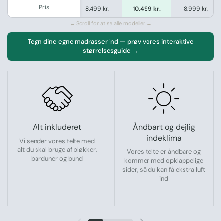
Pris
 kr.
7.499 kr.
8.499 kr.
10.499 kr.
8.999 kr.
← Scroll for at se alle modeller →
Tegn dine egne madrasser ind — prøv vores interaktive
størrelsesguide →
Alt inkluderet
Åndbart og dejlig
indeklima
Vi sender vores telte med
alt du skal bruge af pløkker,
Vores telte er åndbare og
barduner og bund
kommer med opklappelige
sider, så du kan få ekstra luft
ind