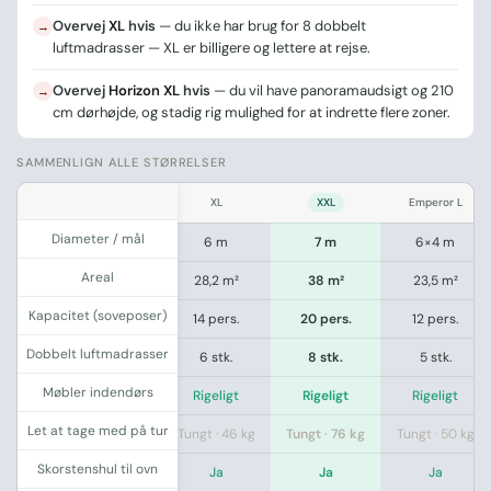
Overvej
XL
hvis
— du ikke har brug for 8 dobbelt
→
luftmadrasser — XL er billigere og lettere at rejse.
Overvej
Horizon XL
hvis
— du vil have panoramaudsigt og 210
→
cm dørhøjde, og stadig rig mulighed for at indrette flere zoner.
SAMMENLIGN ALLE STØRRELSER
.
ium
Large
XL
XXL
Emperor L
Diameter / mål
 m
5 m
6 m
7 m
6×4 m
Areal
 m²
19,6 m²
28,2 m²
38 m²
23,5 m²
Kapacitet (soveposer)
rs.
10 pers.
14 pers.
20 pers.
12 pers.
Dobbelt luftmadrasser
tk.
3 stk.
6 stk.
8 stk.
5 stk.
Møbler indendørs
a
Ja
Rigeligt
Rigeligt
Rigeligt
Let at tage med på tur
· 27 kg
Muligt · 33 kg
Tungt · 46 kg
Tungt · 76 kg
Tungt · 50 kg
Skorstenshul til ovn
a
Ja
Ja
Ja
Ja