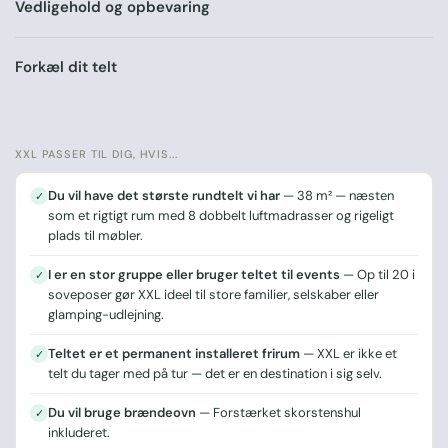
Vedligehold og opbevaring
Forkæl dit telt
XXL PASSER TIL DIG, HVIS...
Du vil have det største rundtelt vi har
— 38 m² — næsten
✓
som et rigtigt rum med 8 dobbelt luftmadrasser og rigeligt
plads til møbler.
I er en stor gruppe eller bruger teltet til events
— Op til 20 i
✓
soveposer gør XXL ideel til store familier, selskaber eller
glamping-udlejning.
Teltet er et permanent installeret frirum
— XXL er ikke et
✓
telt du tager med på tur — det er en destination i sig selv.
Du vil bruge brændeovn
— Forstærket skorstenshul
✓
inkluderet.