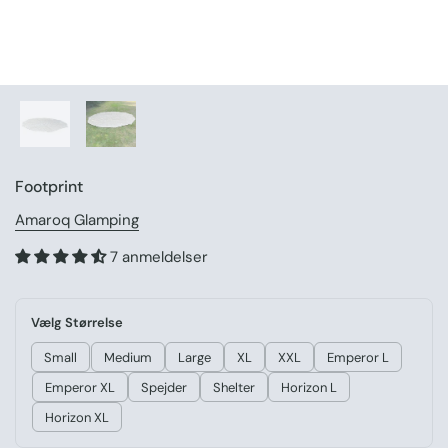
Footprint
Amaroq Glamping
7 anmeldelser
Vælg Størrelse
Small
Medium
Large
XL
XXL
Emperor L
Emperor XL
Spejder
Shelter
Horizon L
Horizon XL