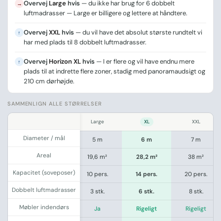
Overvej
Large
hvis
— du ikke har brug for 6 dobbelt
→
luftmadrasser — Large er billigere og lettere at håndtere.
Overvej
XXL
hvis
— du vil have det absolut største rundtelt vi
↑
har med plads til 8 dobbelt luftmadrasser.
Overvej
Horizon XL
hvis
— I er flere og vil have endnu mere
↑
plads til at indrette flere zoner, stadig med panoramaudsigt og
210 cm dørhøjde.
SAMMENLIGN ALLE STØRRELSER
.
ll
Medium
Large
XL
XXL
Diameter / mål
 m
4 m
5 m
6 m
7 m
Areal
m²
12,5 m²
19,6 m²
28,2 m²
38 m²
Kapacitet (soveposer)
rs.
8 pers.
10 pers.
14 pers.
20 pers.
Dobbelt luftmadrasser
tk.
2 stk.
3 stk.
6 stk.
8 stk.
Møbler indendørs
ænset
Ja
Ja
Rigeligt
Rigeligt