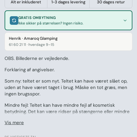
Alt er inkluderet
1-3 dages levering
30 dages retur
GRATIS OMBYTNING
Ikke sikker på størrelsen? Ingen risiko.
Henrik · Amaroq Glamping
61 60 21 11 · hverdage 9–15
OBS. Billederne er vejledende.
Forklaring af angivelser.
Som ny: teltet er som nyt. Teltet kan have været slået op,
uden at have været taget i brug. Måske en tot græs, men
ingen brugsspor.
Mindre fejl: Teltet kan have mindre fejl af kosmetisk
betydning. Det kan være ridser på stængerne eller mindre
misfarvning på teltdug eller underlag. Teltet har været taget
Vis mere
kortvarig i brug.