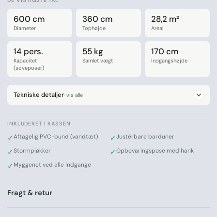
DE VIGTIGSTE TAL
600 cm
360 cm
28,2 m²
Diameter
Tophøjde
Areal
14 pers.
55 kg
170 cm
Kapacitet
Samlet vægt
Indgangshøjde
(soveposer)
Tekniske detaljer
· vis alle
INKLUDERET I KASSEN
Aftagelig PVC-bund (vandtæt)
Justérbare barduner
✓
✓
Stormpløkker
Opbevaringspose med hank
✓
✓
Myggenet ved alle indgange
✓
Fragt & retur