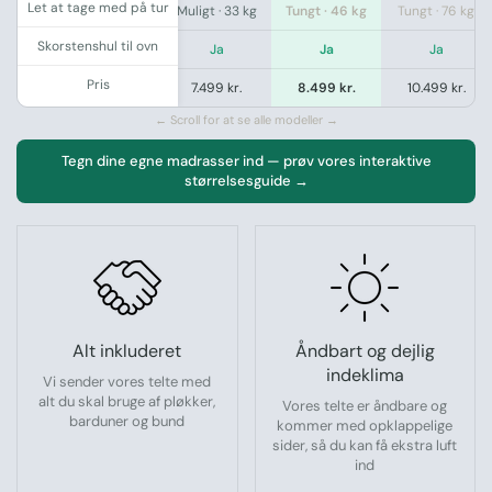
Let at tage med på tur
20 kg
Muligt · 27 kg
Muligt · 33 kg
Tungt · 46 kg
Tungt · 76 kg
Skorstenshul til ovn
j
Ja
Ja
Ja
Ja
Pris
 kr.
6.499 kr.
7.499 kr.
8.499 kr.
10.499 kr.
← Scroll for at se alle modeller →
Tegn dine egne madrasser ind — prøv vores interaktive
størrelsesguide →
Alt inkluderet
Åndbart og dejlig
indeklima
Vi sender vores telte med
alt du skal bruge af pløkker,
Vores telte er åndbare og
barduner og bund
kommer med opklappelige
sider, så du kan få ekstra luft
ind