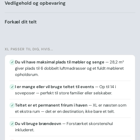
Vedligehold og opbevaring
Forkæl dit telt
XL PASSER TIL DIG, HVIS...
Du vil have maksimal plads til møbler og senge
— 28,2 m²
✓
giver plads til 6 dobbelt luftmadrasser og et fuldt møbleret
opholdsrum.
I er mange eller vil bruge teltet til events
— Op til 14 i
✓
soveposer — perfekt til store familier eller selskaber.
Teltet er et permanent frirum i haven
— XL er næsten som
✓
et ekstra rum — det er en destination, ikke bare et telt.
Du vil bruge brændeovn
— Forstærket skorstenshul
✓
inkluderet.