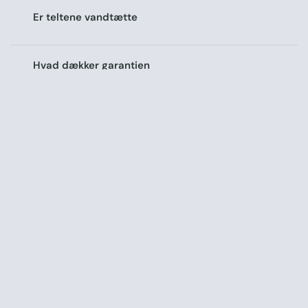
Er teltene vandtætte
Hvad dækker garantien
Kan bunden lynes af
Hvad er en bomuldsblanding
Hvor lang tid tager teltet at slå op
Er teltet klar til brug
Hvilken størrelse skal jeg vælge