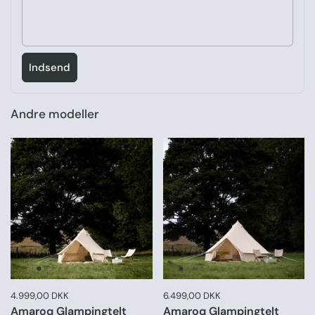
Indsend
Andre modeller
Pris:
4.999,00 DKK
Normal pris:
Pris:
6.499,00 DKK
Normal pris:
Amaroq Glampingtelt
Amaroq Glampingtelt