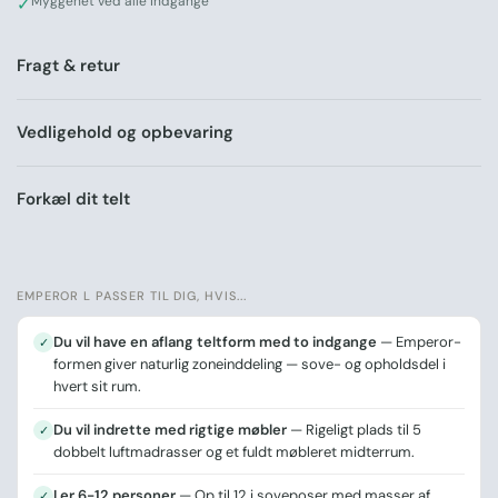
Myggenet ved alle indgange
✓
Emperor er til dig, der vil have det hele – rummelighed,
fleksibilitet og en glampingoplevelse i særklasse. Vælg
størrelse og bestil i dag.
Fragt & retur
OBS: Billederne er taget af Large modellen.
Vedligehold og opbevaring
Tegn dine egne madrasser og inventar ind i teltet – prøv
vores interaktive størrelsesguide
Forkæl dit telt
EMPEROR L PASSER TIL DIG, HVIS...
Du vil have en aflang teltform med to indgange
— Emperor-
✓
formen giver naturlig zoneinddeling — sove- og opholdsdel i
hvert sit rum.
Du vil indrette med rigtige møbler
— Rigeligt plads til 5
✓
dobbelt luftmadrasser og et fuldt møbleret midterrum.
I er 6-12 personer
— Op til 12 i soveposer med masser af
✓