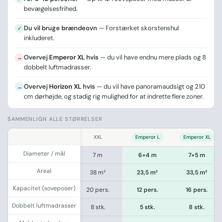
bevægelsesfrihed.
Du vil bruge brændeovn
— Forstærket skorstenshul
✓
inkluderet.
Overvej
Emperor XL
hvis
— du vil have endnu mere plads og 8
→
dobbelt luftmadrasser.
Overvej
Horizon XL
hvis
— du vil have panoramaudsigt og 210
→
cm dørhøjde, og stadig rig mulighed for at indrette flere zoner.
SAMMENLIGN ALLE STØRRELSER
.
ge
XL
XXL
Emperor L
Emperor XL
Diameter / mål
 m
6 m
7 m
6×4 m
7×5 m
Areal
 m²
28,2 m²
38 m²
23,5 m²
33,5 m²
Kapacitet (soveposer)
ers.
14 pers.
20 pers.
12 pers.
16 pers.
Dobbelt luftmadrasser
tk.
6 stk.
8 stk.
5 stk.
8 stk.