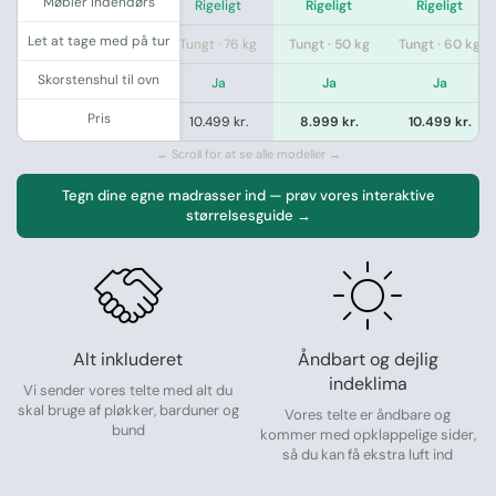
Møbler indendørs
a
Rigeligt
Rigeligt
Rigeligt
Rigeligt
Let at tage med på tur
· 33 kg
Tungt · 46 kg
Tungt · 76 kg
Tungt · 50 kg
Tungt · 60 kg
Skorstenshul til ovn
a
Ja
Ja
Ja
Ja
Pris
 kr.
8.499 kr.
10.499 kr.
8.999 kr.
10.499 kr.
← Scroll for at se alle modeller →
Tegn dine egne madrasser ind — prøv vores interaktive
størrelsesguide →
Alt inkluderet
Åndbart og dejlig
indeklima
Vi sender vores telte med alt du
skal bruge af pløkker, barduner og
Vores telte er åndbare og
bund
kommer med opklappelige sider,
så du kan få ekstra luft ind