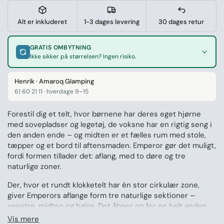
Alt er inkluderet
1-3 dages levering
30 dages retur
GRATIS OMBYTNING
Ikke sikker på størrelsen? Ingen risiko.
Henrik · Amaroq Glamping
61 60 21 11 · hverdage 9–15
Forestil dig et telt, hvor børnene har deres eget hjørne
med sovepladser og legetøj, de voksne har en rigtig seng i
den anden ende – og midten er et fælles rum med stole,
tæpper og et bord til aftensmaden. Emperor gør det muligt,
fordi formen tillader det: aflang, med to døre og tre
naturlige zoner.
Der, hvor et rundt klokketelt har én stor cirkulær zone,
giver Emperors aflange form tre naturlige sektioner –
venstre, midten og højre. Det åbner op for en helt anden
måde at indrette på, og gør Emperor til det perfekte
Vis mere