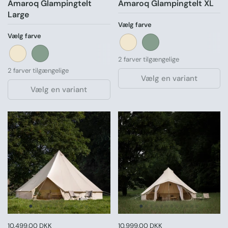
Amaroq Glampingtelt
Amaroq Glampingtelt XL
Large
Vælg farve
Vælg farve
Sand
Grøn
Sand
Grøn
2 farver tilgængelige
2 farver tilgængelige
Vælg en variant
Vælg en variant
Pris:
10.499,00 DKK
Normal pris:
Pris:
10.999,00 DKK
Normal pris: