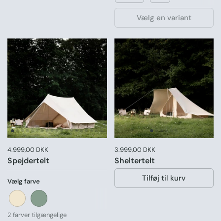
Vælg en variant
Pris:
4.999,00 DKK
Normal pris:
Pris:
3.999,00 DKK
Normal pris:
Spejdertelt
Sheltertelt
Tilføj til kurv
Vælg farve
Sand
Grøn
2 farver tilgængelige