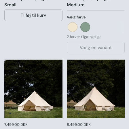
Small
Medium
Tilføj til kurv
Vælg farve
Sand
Grøn
2 farver tilgængelige
Vælg en variant
Pris:
7.499,00 DKK
Normal pris:
Pris:
8.499,00 DKK
Normal pris: