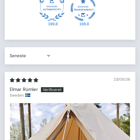
100.0
100.0
Sort by
23/05/26
Elmar Rümler
Sweden