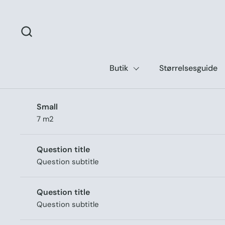
Gå til indhold
Butik
Størrelsesguide
Small
7 m2
Question title
Question subtitle
Question title
Question subtitle