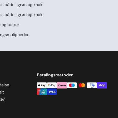
des både i grøn og khaki
es både i grøn og khaki
o og tasker
ningsmuligheder.
Betalingsmetoder
delse
lt
te?