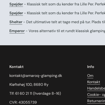
Spejder
- Klassisk telt som du kender fra Lille Per. Per
Spejder
- Klassisk telt som du kender fra Lille Per. Per
Shelter
- Det ultimative telt at tage med på tur. Plads ti
Emperor
- Vores alternativ til et rundt klassisk glampi
Kontakt
Info
kontakt@amaroq-glamping.dk
Om
Kontakt
Kløftehøj 10D, 8680 Ry
Handelsbe
Tlf: 61 60 21 11 (hverdage 8-16)
Cookie- og
Returneri
CVR: 43055739