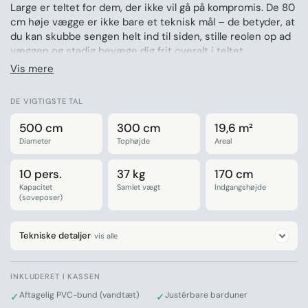
Large er teltet for dem, der ikke vil gå på kompromis. De 80
cm høje vægge er ikke bare et teknisk mål – de betyder, at
du kan skubbe sengen helt ind til siden, stille reolen op ad
væggen og stadig bevæge dig frit overalt i teltet.
Fremstillet i Amaroqs åndbare bomuldsblanding og med
Vis mere
brændeovnsåbning til de køligere måneder er Large klar til
brug i alle sæsoner.
DE VIGTIGSTE TAL
Hvorfor du vil elske det:
500 cm
300 cm
19,6 m²
Diameter
Tophøjde
Areal
80 cm høje vægge – indrét helt ud til kanterne og
udnyt hver kvadratmeter
10 pers.
37 kg
170 cm
Markant mere ståhøjde langs siderne sammenlignet
Kapacitet
Samlet vægt
Indgangshøjde
med lavere modeller
(soveposer)
Generøs plads til hele familien – og lidt til
Tekniske detaljer
· vis alle
Ideel til kreativ indretning med rigtige møbler
Fås i Sand og Grøn
INKLUDERET I KASSEN
Fremstillet i åndbar bomuldsblanding med lang
Aftagelig PVC-bund (vandtæt)
Justérbare barduner
✓
✓
holdbarhed