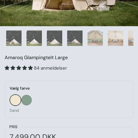
Amaroq Glampingtelt Large
84 anmeldelser
Vælg farve
Sand
Grøn
Sand
PRIS
Normal pris:
Pris:
7.499,00 DKK