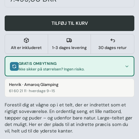
TILFØJ TIL KURV
Alt er inkluderet
1-3 dages levering
30 dages retur
GRATIS OMBYTNING
Ikke sikker på størrelsen? Ingen risiko.
Henrik · Amaroq Glamping
61 60 21 11 · hverdage 9–15
Forestil dig at vågne op i et telt, der er indrettet som et
rigtigt soveværelse. En ordentlig seng, et lille natbord,
tæpper og puder – og udenfor bare natur. Large-teltet gør
det muligt. Her er der plads til at indrette præcis som du
vil, helt ud til de yderste kanter.