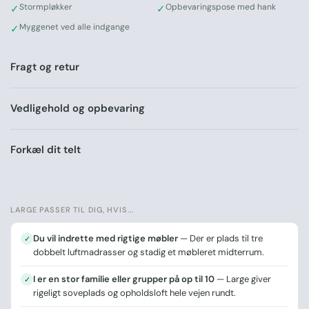
Stormpløkker
Opbevaringspose med hank
✓
✓
Med brændeovnsåbning til kolde nætter under
Myggenet ved alle indgange
✓
stjernerne
Klar til at opgradere glampingoplevelsen?
Fragt og retur
Large er det telt, der giver dig frihed til at indrette præcis
som du vil – helt ud til den yderste kant. Bestil i dag og få
det leveret direkte til din dør.
Vedligehold og opbevaring
Tegn dine egne madrasser og inventar ind i teltet – prøv
vores interaktive størrelsesguide
Forkæl dit telt
LARGE PASSER TIL DIG, HVIS...
Du vil indrette med rigtige møbler
— Der er plads til tre
✓
dobbelt luftmadrasser og stadig et møbleret midterrum.
I er en stor familie eller grupper på op til 10
— Large giver
✓
rigeligt soveplads og opholdsloft hele vejen rundt.