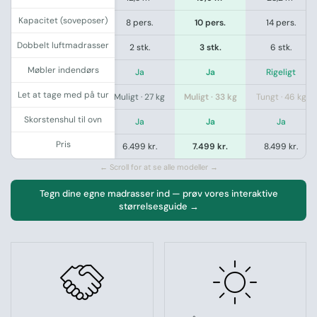
Kapacitet (soveposer)
rs.
4 pers.
8 pers.
10 pers.
14 pers.
Dobbelt luftmadrasser
tk.
0 stk.
2 stk.
3 stk.
6 stk.
Møbler indendørs
ænset
Begrænset
Ja
Ja
Rigeligt
Let at tage med på tur
25 kg
Ja · 20 kg
Muligt · 27 kg
Muligt · 33 kg
Tungt · 46 kg
Skorstenshul til ovn
j
Nej
Ja
Ja
Ja
Pris
 kr.
4.999 kr.
6.499 kr.
7.499 kr.
8.499 kr.
← Scroll for at se alle modeller →
Tegn dine egne madrasser ind — prøv vores interaktive
størrelsesguide →