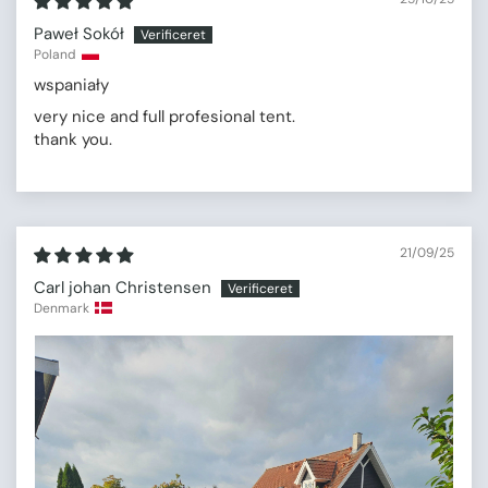
Paweł Sokół
Poland
wspaniały
very nice and full profesional tent.
thank you.
21/09/25
Carl johan Christensen
Denmark