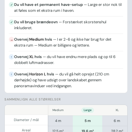
Du vil have et permanent have-setup
— Large er stor nok til
✓
at føles som et ekstra rum i haven.
Du vil bruge brændeovn
— Forstærket skorstenshul
✓
inkluderet.
Overvej
Medium
hvis
— I er 2-6 og ikke har brug for det
→
ekstra rum — Medium er billigere og lettere.
Overvej
XL
hvis
— du vil have endnu mere plads og op til 6
↑
dobbelt luftmadrasser.
Overvej
Horizon L
hvis
— du vil gå helt oprejst (210 cm
↑
dørhøjde) og have udsigt over landskabet gennem
panoramavinduer ved indgangen.
SAMMENLIGN ALLE STØRRELSER
.
der
Small
Medium
Large
XL
Diameter / mål
×3 m
3 m
4 m
5 m
6 m
Areal
 m²
7 m²
12,5 m²
19,6 m²
28,2 m²