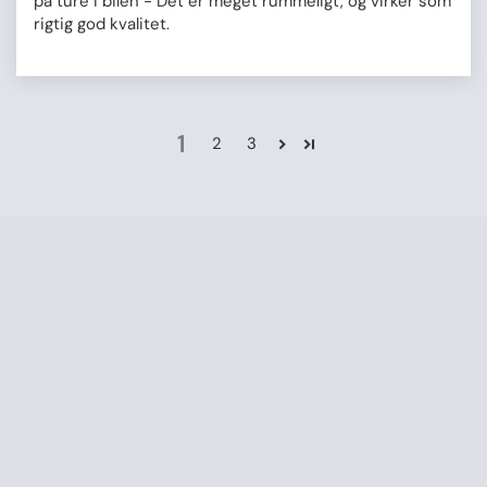
på ture i bilen - Det er meget rummeligt, og virker som
rigtig god kvalitet.
1
2
3