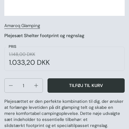
Amaroq Glamping
Plejesæt Shelter footprint og regnslag
PRIS
Normal pris:
1.148,00 DKK
Udsalgspris:
1.033,20 DKK
Antal
TILFØJ TIL KURV
Plejesættet er den perfekte kombination til dig, der ønsker
at forlænge levetiden på dit glamping telt og skabe en
mere komfortabel campingoplevelse. Dette nøje udvalgte
sæt indeholder to essentielle tilbehør: et
slidstærkt footprint og et specialtilpasset regnslag.