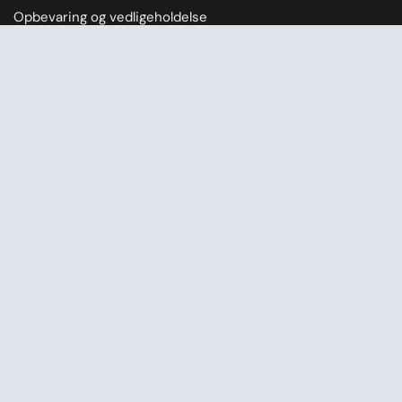
Opbevaring og vedligeholdelse
Lej et Amaroq Glamping telt
Er glampingtelte vandtætte?
Størrelsesguide
Videopræsentation
Manual
Bomuldstelte
Tipi telt
Demotelte
Blog
FAQ
Betalingsmetoder
Ophavsret © 2026
Amaroq Glamping
.