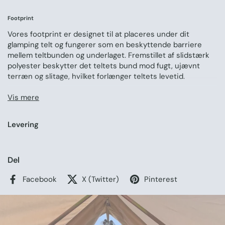
Footprint
Vores footprint er designet til at placeres under dit
glamping telt og fungerer som en beskyttende barriere
mellem teltbunden og underlaget. Fremstillet af slidstærk
polyester beskytter det teltets bund mod fugt, ujævnt
terræn og slitage, hvilket forlænger teltets levetid.
Vis mere
Regnslag
Vores regnslag er specielt udviklet til at beskytte dit telt i
Levering
kraftig eller vedvarende regn. Det har samme antal teltliner
som vores telte, hvilket gør det nemt at fastgøre til
eksisterende teltpløkker. Ventilationshuller i toppen
forhindrer fugtophobning under overdækket. Installationen
Del
er enkel og kræver to personer for at sikre, at regnvandet
Facebook
X (Twitter)
Pinterest
effektivt ledes væk fra teltet.
Fordele ved Plejesættet:
✔
Maksimal beskyttelse
– Kombinationen af footprint og