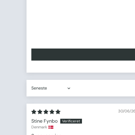
Sort by
30/06/2
Stine Fynbo
Denmark