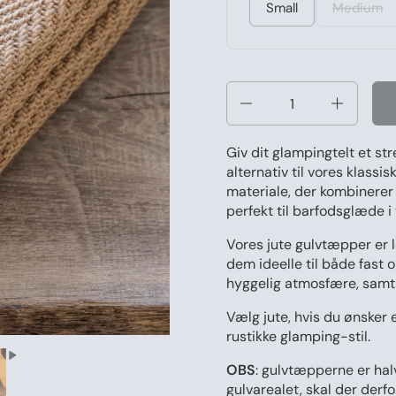
Small
Medium
Antal
Giv dit glampingtelt et st
alternativ til vores klass
materiale, der kombinerer
perfekt til barfodsglæde i 
Vores jute gulvtæpper er l
dem ideelle til både fast
hyggelig atmosfære, samti
Vælg jute, hvis du ønsker
rustikke glamping-stil.
OBS
: gulvtæpperne er
ha
gulvarealet, skal der derfor