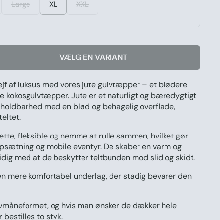
Large
XL
XXL
VÆLG EN VARIANT
rejf af luksus med vores jute gulvtæpper – et blødere
iske kokosgulvtæpper. Jute er et naturligt og bæredygtigt
 holdbarhed med en blød og behagelig overflade,
teltet.
ette, fleksible og nemme at rulle sammen, hvilket gør
 opsætning og mobile eventyr. De skaber en varm og
dig med at de beskytter teltbunden mod slid og skidt.
 en mere komfortabel underlag, der stadig bevarer den
lvmåneformet
, og hvis man ønsker de dækker hele
 bestilles to styk.