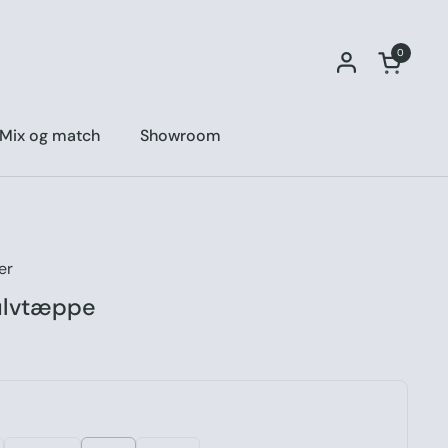
0
Åben vo
Mix og match
Showroom
er
ulvtæppe