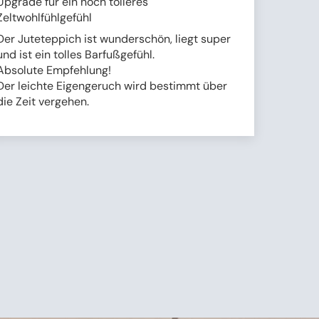
Upgrade für ein noch tolleres
Zeltwohlfühlgefühl
Der Juteteppich ist wunderschön, liegt super
und ist ein tolles Barfußgefühl.
Absolute Empfehlung!
Der leichte Eigengeruch wird bestimmt über
die Zeit vergehen.