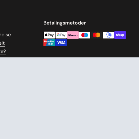
Betalingsmetoder
delse
lt
te?