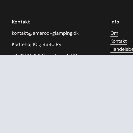
Kontakt
Info
kontakt@amaroq-glamping.dk
Om
Kontakt
Kløftehøj 10D, 8680 Ry
Handelsbe
Tlf: 61 60 21 11 (hverdage 8-16)
Cookie- og
Returneri
CVR: 43055739
Servicevil
Refusionsp
Facebook
Instagram
Pinterest
Samarbej
Ærlige og 
Gratis om
Manual
Videoguid
Cancel Co