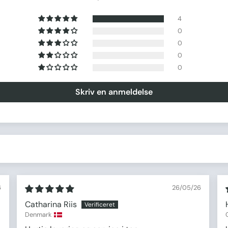
4
0
0
0
0
Skriv en anmeldelse
6
26/05/26
Catharina Riis
Denmark