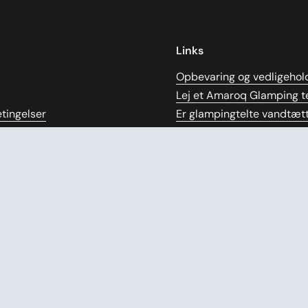
Links
Opbevaring og vedligehol
Lej et Amaroq Glamping te
tingelser
Er glampingtelte vandtæt
 privatlivspolitik
Størrelsesguide
ng
Videopræsentation
kår
Manual
olitik
Bomuldstelte
de
Tipi telt
gennemsigtige priser
Demotelte
bytning
Blog
FAQ
e
ntract