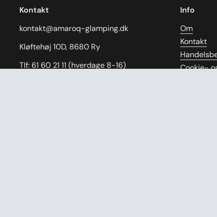
Kontakt
Info
kontakt@amaroq-glamping.dk
Om
Kontakt
Kløftehøj 10D, 8680 Ry
Handelsbe
Tlf: 61 60 21 11 (hverdage 8-16)
Cookie- og
Returneri
CVR: 43055739
Amaroq Glamping Butterfly
Servicevil
Refusionsp
Facebook
Instagram
Pinterest
Samarbej
Ærlige og 
Gratis om
Manual
Videoguid
Cancel Co