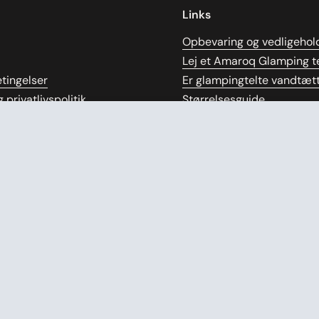
Links
Opbevaring og vedligehol
Lej et Amaroq Glamping te
tingelser
Er glampingtelte vandtæt
 privatlivspolitik
Størrelsesguide
ng
Videopræsentation
kår
Manual
olitik
Bomuldstelte
de
Tipi telt
gennemsigtige priser
Demotelte
bytning
Blog
FAQ
e
ntract