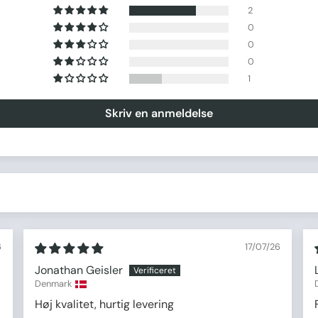
2
0
0
0
1
Skriv en anmeldelse
6
17/07/26
Jonathan Geisler
Denmark
Høj kvalitet, hurtig levering