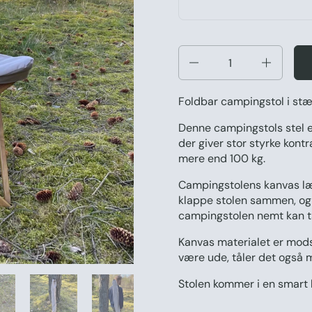
Antal
Foldbar campingstol i stæ
Denne campingstols stel er
der giver stor styrke kont
mere end 100 kg.
Campingstolens kanvas lær
klappe stolen sammen, og 
campingstolen nemt kan t
Kanvas materialet er mods
være ude, tåler det også 
Stolen kommer i en smart