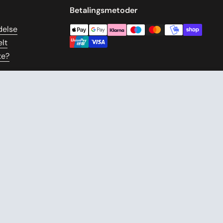
Betalingsmetoder
delse
lt
te?
499,00 DKK
TILFØJ TIL KURV