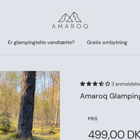
Er glampingtelte vandtætte?
Gratis ombytning
3 anmeldels
Amaroq Glamping
PRIS
Normal pris:
Pris:
499,00 D