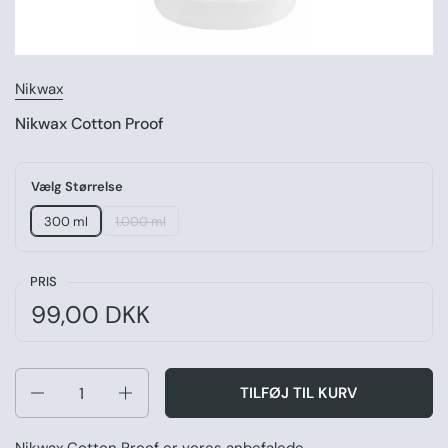
Nikwax
Nikwax Cotton Proof
Vælg Størrelse
300 ml
1.000 ml
PRIS
Normal pris:
Pris:
99,00 DKK
Antal
TILFØJ TIL KURV