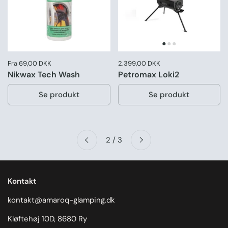
Pris:
Fra 69,00 DKK
Pris:
2.399,00 DKK
Normal pris:
Nikwax Tech Wash
Petromax Loki2
Se produkt
Se produkt
Næste
2 / 3
Forrige
Kontakt
kontakt@amaroq-glamping.dk
Kløftehøj 10D, 8680 Ry