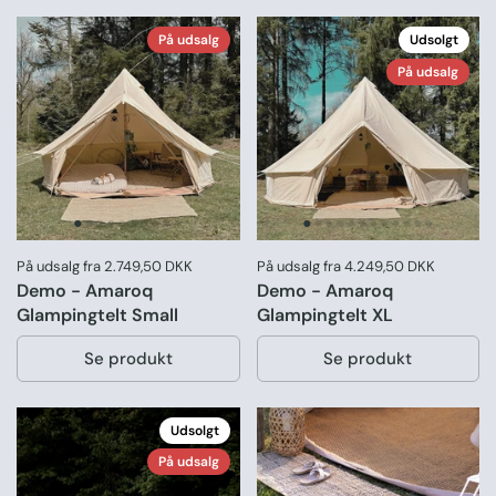
På udsalg
Udsolgt
På udsalg
Pris:
På udsalg fra 2.749,50 DKK
Pris:
På udsalg fra 4.249,50 DKK
Demo - Amaroq
Demo - Amaroq
Glampingtelt Small
Glampingtelt XL
Se produkt
Se produkt
Udsolgt
På udsalg