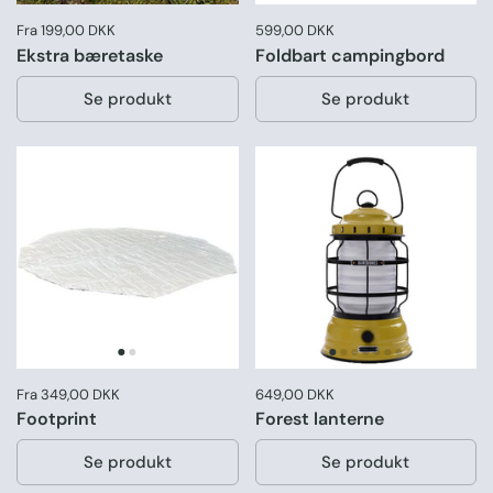
Pris:
Fra 199,00 DKK
Pris:
599,00 DKK
Normal pris:
Ekstra bæretaske
Foldbart campingbord
Se produkt
Se produkt
Pris:
Fra 349,00 DKK
Pris:
649,00 DKK
Normal pris:
Footprint
Forest lanterne
Se produkt
Se produkt