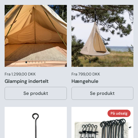
Pris:
Fra 1.299,00 DKK
Pris:
Fra 799,00 DKK
Glamping indertelt
Hængehule
Se produkt
Se produkt
På udsalg