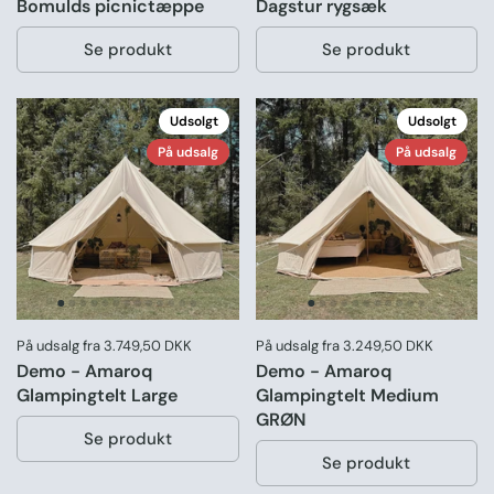
Bomulds picnictæppe
Dagstur rygsæk
Se produkt
Se produkt
Udsolgt
Udsolgt
På udsalg
På udsalg
Pris:
På udsalg fra 3.749,50 DKK
Pris:
På udsalg fra 3.249,50 DKK
Demo - Amaroq
Demo - Amaroq
Glampingtelt Large
Glampingtelt Medium
GRØN
Se produkt
Se produkt