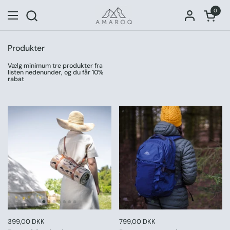
Gå til indhold
0
Åben 
Åbn menuen
Produkter
Vælg minimum tre produkter fra
listen nedenunder, og du får 10%
rabat
Pris:
399,00 DKK
Normal pris:
Pris:
799,00 DKK
Normal pris: