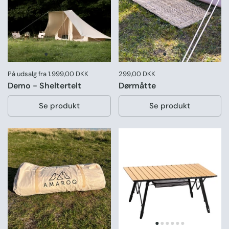
Pris:
På udsalg fra 1.999,00 DKK
Pris:
299,00 DKK
Normal pris:
Demo - Sheltertelt
Dørmåtte
Se produkt
Se produkt