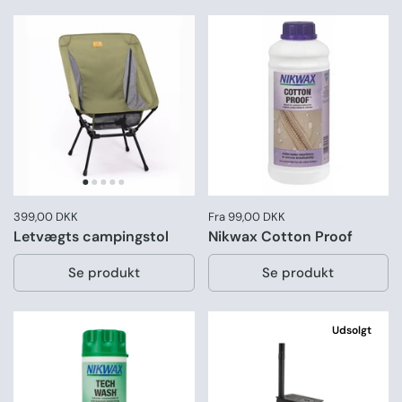
Pris:
399,00 DKK
Normal pris:
Pris:
Fra 99,00 DKK
Letvægts campingstol
Nikwax Cotton Proof
Se produkt
Se produkt
Udsolgt