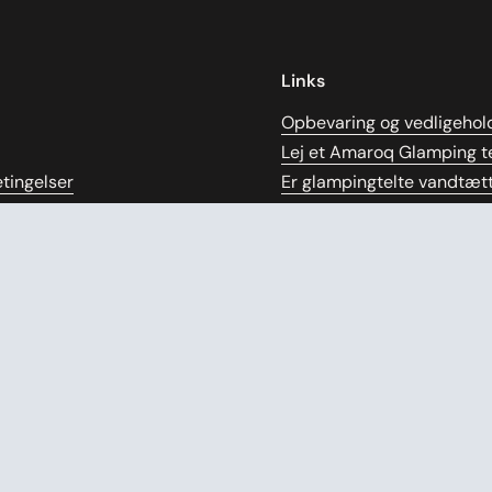
Links
Opbevaring og vedligehol
Lej et Amaroq Glamping te
tingelser
Er glampingtelte vandtæt
 privatlivspolitik
Størrelsesguide
ng
Videopræsentation
kår
Manual
olitik
Bomuldstelte
de
Tipi telt
gennemsigtige priser
Demotelte
bytning
Blog
FAQ
e
ntract