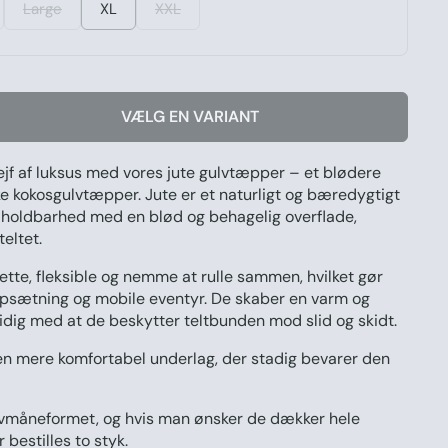
Large
XL
XXL
VÆLG EN VARIANT
rejf af luksus med vores jute gulvtæpper – et blødere
iske kokosgulvtæpper. Jute er et naturligt og bæredygtigt
 holdbarhed med en blød og behagelig overflade,
teltet.
ette, fleksible og nemme at rulle sammen, hvilket gør
 opsætning og mobile eventyr. De skaber en varm og
dig med at de beskytter teltbunden mod slid og skidt.
 en mere komfortabel underlag, der stadig bevarer den
lvmåneformet
, og hvis man ønsker de dækker hele
 bestilles to styk.