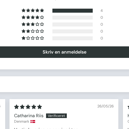
4
0
0
0
0
Skriv en anmeldelse
6
26/05/26
Catharina Riis
Denmark