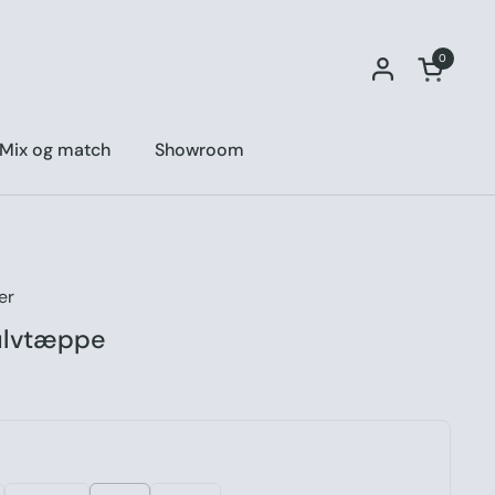
0
Åben vo
Mix og match
Showroom
er
ulvtæppe