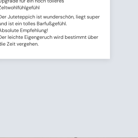
Upgrade für ein noch tolleres
Zeltwohlfühlgefühl
Der Juteteppich ist wunderschön, liegt super
und ist ein tolles Barfußgefühl.
Absolute Empfehlung!
Der leichte Eigengeruch wird bestimmt über
die Zeit vergehen.