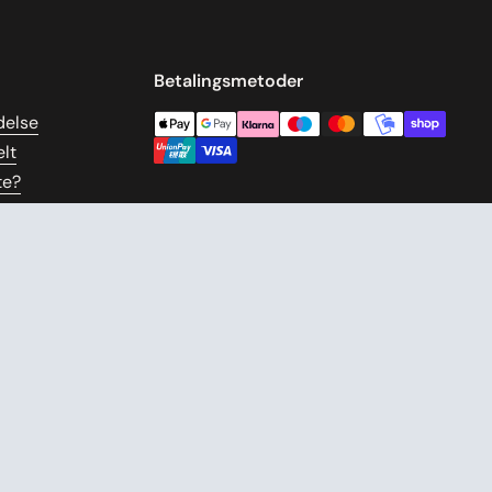
Betalingsmetoder
delse
lt
te?