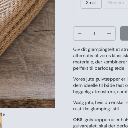
Small
Medium
Antal
Giv dit glampingtelt et st
alternativ til vores klass
materiale, der kombinerer
perfekt til barfodsglæde i 
Vores jute gulvtæpper er l
dem ideelle til både fast
hyggelig atmosfære, samti
Vælg jute, hvis du ønsker
rustikke glamping-stil.
OBS
: gulvtæpperne er
ha
gulvarealet, skal der derfor