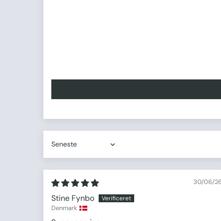
Sort by
30/06/2
Stine Fynbo
Denmark