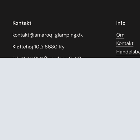
Kontakt
Info
kontakt@amaroq-glamping.dk
Om
Kontakt
Kløftehøj 10D, 8680 Ry
Handelsbe
Tlf: 61 60 21 11 (hverdage 8-16)
Cookie- og
Returneri
CVR: 43055739
Servicevil
Refusionsp
Facebook
Instagram
Pinterest
Samarbej
Ærlige og 
Gratis om
Manual
Videoguid
Cancel Co