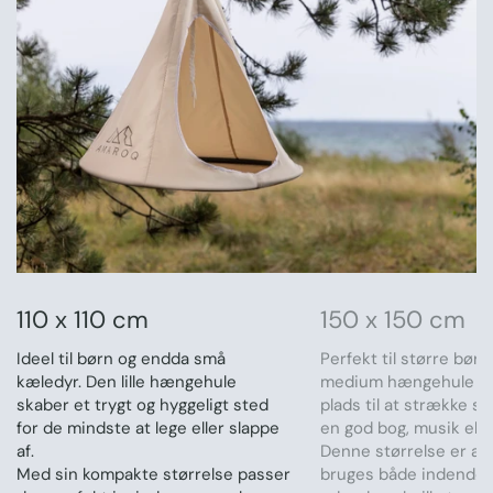
110 x 110 cm
150 x 150 cm
Ideel til børn og endda små
Perfekt til større bør
kæledyr. Den lille hængehule
medium hængehule gi
skaber et trygt og hyggeligt sted
plads til at strække si
for de mindste at lege eller slappe
en god bog, musik eller
af.
Denne størrelse er als
Med sin kompakte størrelse passer
bruges både indendør