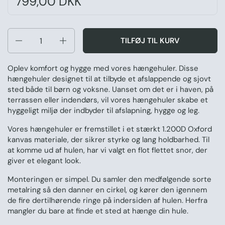
Pris:
799,00 DKK
Antal
TILFØJ TIL KURV
Oplev komfort og hygge med vores hængehuler. Disse
hængehuler designet til at tilbyde et afslappende og sjovt
sted både til børn og voksne. Uanset om det er i haven, på
terrassen eller indendørs, vil vores hængehuler skabe et
hyggeligt miljø der indbyder til afslapning, hygge og leg.
Vores hængehuler er fremstillet i et stærkt 1.200D Oxford
kanvas materiale, der sikrer styrke og lang holdbarhed. Til
at komme ud af hulen, har vi valgt en flot flettet snor, der
giver et elegant look.
Monteringen er simpel. Du samler den medfølgende sorte
metalring så den danner en cirkel, og kører den igennem
de fire dertilhørende ringe på indersiden af hulen. Herfra
mangler du bare at finde et sted at hænge din hule.