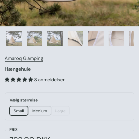
Amaroq Glamping
Hængehule
8 anmeldelser
Vælg størrelse
Small
Medium
Large
PRIS
Normal pris: